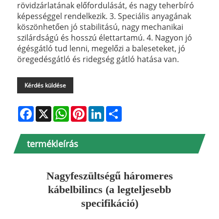
rövidzárlatának előfordulását, és nagy teherbíró
képességgel rendelkezik. 3. Speciális anyagának
köszönhetően jó stabilitású, nagy mechanikai
szilárdságú és hosszú élettartamú. 4. Nagyon jó
égésgátló tud lenni, megelőzi a baleseteket, jó
öregedésgátló és ridegség gátló hatása van.
Kérdés küldése
Facebook
X
WhatsApp
Pinterest
LinkedIn
Share
termékleírás
Nagyfeszültségű háromeres
kábelbilincs (a legteljesebb
specifikáció)