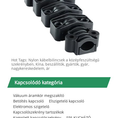
Hot Tags: Nylon kábelbilincsek a középfeszültségű
szekrényben, Kína, beszállítók, gyártók, gyár,
nagykereskedelem, ár
Kapcsolódó kategória
Vákuum áramkör megszakító
Betöltés kapcsoló
Elszigetelő kapcsoló
Elektromos szigetelő
Kapcsolószekrény tartozékok
Komplett kapcsolószekrény
SF6 KUCHÁZÓ