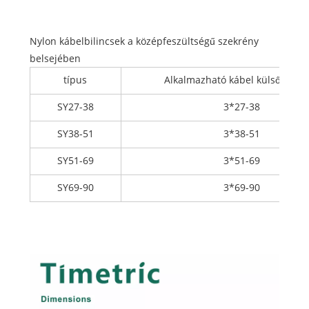
Nylon kábelbilincsek a középfeszültségű szekrény
belsejében
típus
Alkalmazható kábel külső dimá
SY27-38
3*27-38
SY38-51
3*38-51
SY51-69
3*51-69
SY69-90
3*69-90