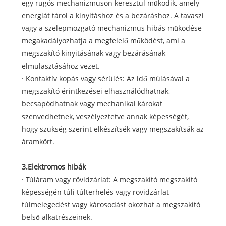
egy rugós mechanizmuson keresztül működik, amely
energiát tárol a kinyitáshoz és a bezáráshoz. A tavaszi
vagy a szelepmozgató mechanizmus hibás működése
megakadályozhatja a megfelelő működést, ami a
megszakító kinyitásának vagy bezárásának
elmulasztásához vezet.
· Kontaktív kopás vagy sérülés: Az idő múlásával a
megszakító érintkezései elhasználódhatnak,
becsapódhatnak vagy mechanikai károkat
szenvedhetnek, veszélyeztetve annak képességét,
hogy szükség szerint elkészítsék vagy megszakítsák az
áramkört.
3.Elektromos hibák
· Túláram vagy rövidzárlat: A megszakító megszakító
képességén túli túlterhelés vagy rövidzárlat
túlmelegedést vagy károsodást okozhat a megszakító
belső alkatrészeinek.