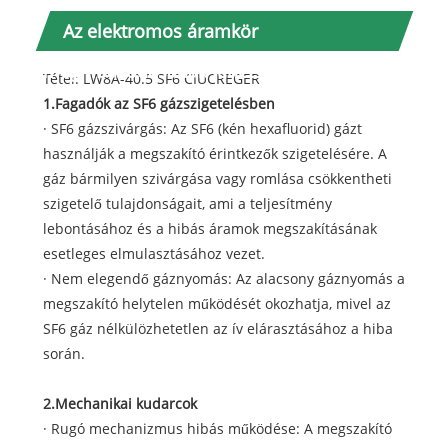
Az elektromos áramkör
meghibásodásának lehetséges okai
Tétel: LW8A-40.5 SF6 CIUCREGER
1.Fagadók az SF6 gázszigetelésben
· SF6 gázszivárgás: Az SF6 (kén hexafluorid) gázt
használják a megszakító érintkezők szigetelésére. A
gáz bármilyen szivárgása vagy romlása csökkentheti
szigetelő tulajdonságait, ami a teljesítmény
lebontásához és a hibás áramok megszakításának
esetleges elmulasztásához vezet.
· Nem elegendő gáznyomás: Az alacsony gáznyomás a
megszakító helytelen működését okozhatja, mivel az
SF6 gáz nélkülözhetetlen az ív elárasztásához a hiba
során.
2.Mechanikai kudarcok
· Rugó mechanizmus hibás működése: A megszakító