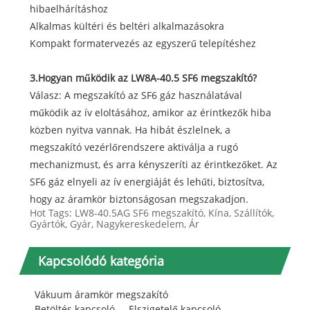
hibaelhárításhoz
Alkalmas kültéri és beltéri alkalmazásokra
Kompakt formatervezés az egyszerű telepítéshez
3.Hogyan működik az LW8A-40.5 SF6 megszakító?
Válasz: A megszakító az SF6 gáz használatával
működik az ív eloltásához, amikor az érintkezők hiba
közben nyitva vannak. Ha hibát észlelnek, a
megszakító vezérlőrendszere aktiválja a rugó
mechanizmust, és arra kényszeríti az érintkezőket. Az
SF6 gáz elnyeli az ív energiáját és lehűti, biztosítva,
hogy az áramkör biztonságosan megszakadjon.
Hot Tags: LW8-40.5AG SF6 megszakító, Kína, Szállítók,
Gyártók, Gyár, Nagykereskedelem, Ár
Kapcsolódó kategória
Vákuum áramkör megszakító
Betöltés kapcsoló
Elszigetelő kapcsoló