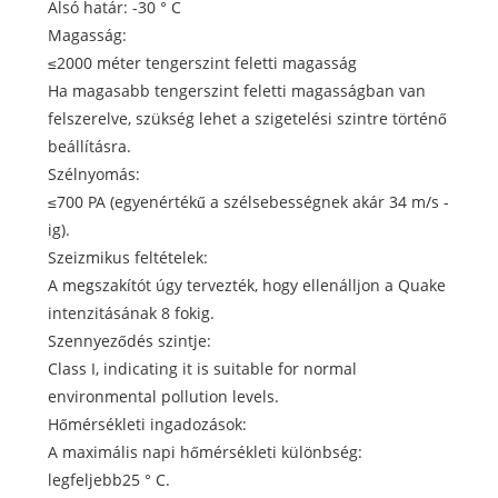
Alsó határ: -30 ° C
Magasság:
≤2000 méter tengerszint feletti magasság
Ha magasabb tengerszint feletti magasságban van
felszerelve, szükség lehet a szigetelési szintre történő
beállításra.
Szélnyomás:
≤700 PA (egyenértékű a szélsebességnek akár 34 m/s -
ig).
Szeizmikus feltételek:
A megszakítót úgy tervezték, hogy ellenálljon a Quake
intenzitásának 8 fokig.
Szennyeződés szintje:
Class I, indicating it is suitable for normal
environmental pollution levels.
Hőmérsékleti ingadozások:
A maximális napi hőmérsékleti különbség:
legfeljebb25 ° C.