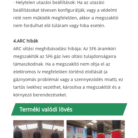
· Helytelen utazási beállítások: Ha az utazási
beállításokat tévesen konfigurálják, vagy a védelmi
relé nem működik megfelelően, akkor a megszakító
nem fordulhat elő túláram vagy hiba esetén.
4.ARC hibák
ARC oltási meghibásodási hibája: Az SF6 áramköri
megszakítók az SF6 gáz íves oltási tulajdonságaira
támaszkodnak. Ha a megszakító nem oltja el az
elektromos ív megfelelően történő eloltását (a
gáznyomás problémái vagy a szennyeződés miatt), ez
tartós ívekhez vezethet, károsítva a megszakítót és a
környező berendezéseket.
Terméki valódi lövés