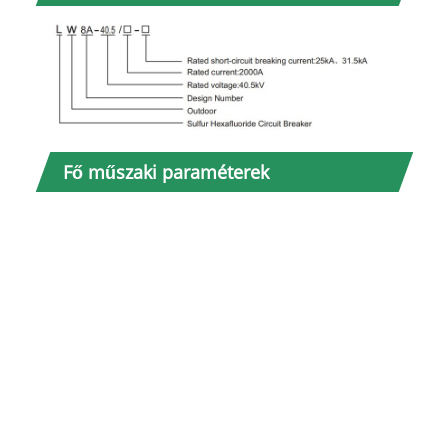
Nem
Fő műszaki paraméterek
1
2
3