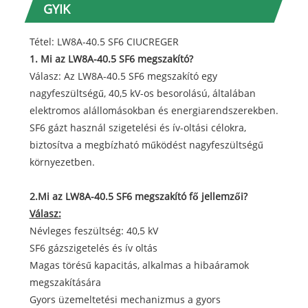
GYIK
Tétel: LW8A-40.5 SF6 CIUCREGER
1. Mi az LW8A-40.5 SF6 megszakító?
Válasz: Az LW8A-40.5 SF6 megszakító egy
nagyfeszültségű, 40,5 kV-os besorolású, általában
elektromos alállomásokban és energiarendszerekben.
SF6 gázt használ szigetelési és ív-oltási célokra,
biztosítva a megbízható működést nagyfeszültségű
környezetben.
2.Mi az LW8A-40.5 SF6 megszakító fő jellemzői?
Válasz:
Névleges feszültség: 40,5 kV
SF6 gázszigetelés és ív oltás
Magas törésű kapacitás, alkalmas a hibaáramok
megszakítására
Gyors üzemeltetési mechanizmus a gyors