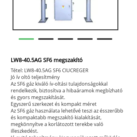
LW8-40.5AG SF6 megszakító
Tétel: LW8-40.5AG SF6 CIUCREGER
Jó ív oltó teljesítmény
Az SF6 gáz kiváló ív-oltási tulajdonságokkal
rendelkezik, biztosítva a hibaáramok megbízható
és gyors megszakítását.
Egyszerű szerkezet és kompakt méret
Az SF6 gáz használata lehetővé teszi az ésszerűbb
és kompaktabb megszakító kialakítását,
megkönnyítve a korlátozott terekbe való
illeszkedést.