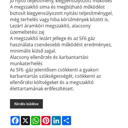
Jó nyitó teljesítmény, kiegyensúlyozott működés
A megszakító sima és megbízható működést
biztosít kiegyensúlyozott nyitási teljesítménygel,
még terhelés vagy hiba körülmények között is.
Lezárt áramköri megszakító, alacsony
üzemeltetési zaj
A megszakító lezárt jellege és az SF6 gáz
használata csendesebb működést eredményez,
minimális külső zajjal.
Alacsony ellenőrzés és karbantartási
munkaterhelés
Az SF6 -gáz jelentősen csökkenti a gyakori
karbantartás szükségességét, csökkenti az
ellenőrzési költségeket és a megszakító
élettartamának erőfeszítéseit.
Kérdés küldése
Facebook
X
WhatsApp
Pinterest
LinkedIn
Share