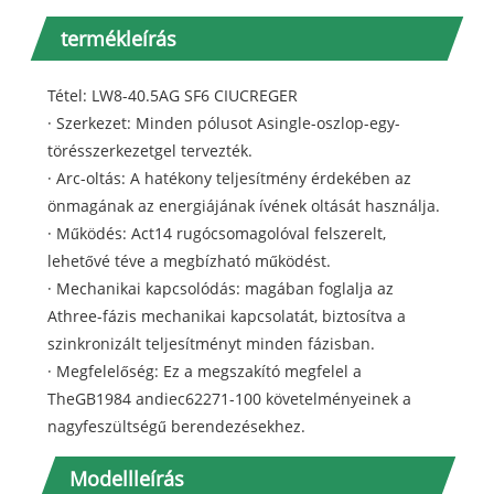
termékleírás
Tétel: LW8-40.5AG SF6 CIUCREGER
· Szerkezet: Minden pólusot Asingle-oszlop-egy-
törésszerkezetgel tervezték.
· Arc-oltás: A hatékony teljesítmény érdekében az
önmagának az energiájának ívének oltását használja.
· Működés: Act14 rugócsomagolóval felszerelt,
lehetővé téve a megbízható működést.
· Mechanikai kapcsolódás: magában foglalja az
Athree-fázis mechanikai kapcsolatát, biztosítva a
szinkronizált teljesítményt minden fázisban.
· Megfelelőség: Ez a megszakító megfelel a
TheGB1984 andiec62271-100 követelményeinek a
nagyfeszültségű berendezésekhez.
Modellleírás