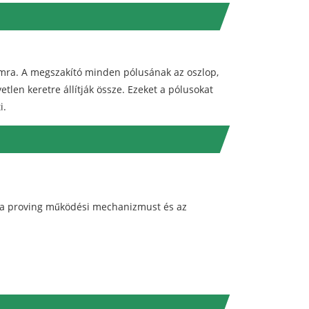
amra. A megszakító minden pólusának az oszlop,
tlen keretre állítják össze. Ezeket a pólusokat
i.
a a proving működési mechanizmust és az