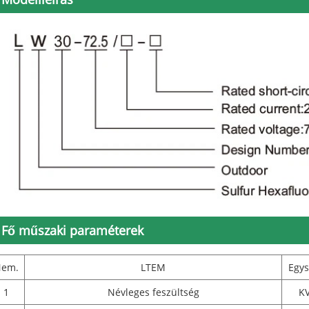
Fő műszaki paraméterek
em.
LTEM
Egy
1
Névleges feszültség
K