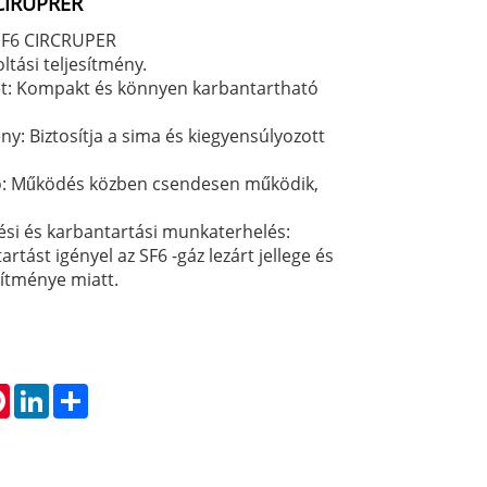
CIRUPRER
 SF6 CIRCRUPER
oltási teljesítmény.
et: Kompakt és könnyen karbantartható
ény: Biztosítja a sima és kiegyensúlyozott
ó: Működés közben csendesen működik,
ési és karbantartási munkaterhelés:
rtást igényel az SF6 -gáz lezárt jellege és
ítménye miatt.
tsApp
Pinterest
LinkedIn
Share