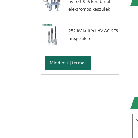
nyitott SF6 kombinált
elektromos készülék
252 kV kültéri HV AC SF6
megszakító
Minden új termék
N