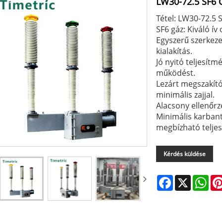
LW30-72.5 SF6 
Tétel: LW30-72.5
SF6 gáz: Kiváló ív 
Egyszerű szerkez
kialakítás.
Jó nyitó teljesítm
működést.
Lezárt megszakít
minimális zajjal.
Alacsony ellenőrz
Minimális karbanta
megbízható teljes
Kérdés küldése
Facebook
X
Wha