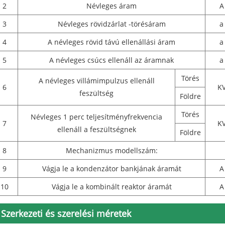
2
Névleges áram
A
3
Névleges rövidzárlat -törésáram
a
4
A névleges rövid távú ellenállási áram
a
5
A névleges csúcs ellenáll az áramnak
a
Törés
A névleges villámimpulzus ellenáll
6
K
feszültség
Földre
Törés
Névleges 1 perc teljesítményfrekvencia
7
K
ellenáll a feszültségnek
Földre
8
Mechanizmus modellszám:
9
Vágja le a kondenzátor bankjának áramát
A
10
Vágja le a kombinált reaktor áramát
A
Szerkezeti és szerelési méretek