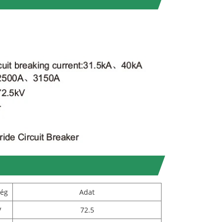
ség
Adat
V
72.5