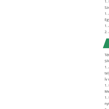
1.
Sz
1.
Eg
1.
2.
Té
SF
1.
te
Ív
1.
Me
1.
ny