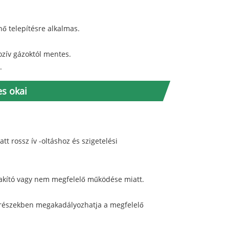
nő telepítésre alkalmas.
ozív gázoktól mentes.
.
s okai
tt rossz ív -oltáshoz és szigetelési
akító vagy nem megfelelő működése miatt.
trészekben megakadályozhatja a megfelelő