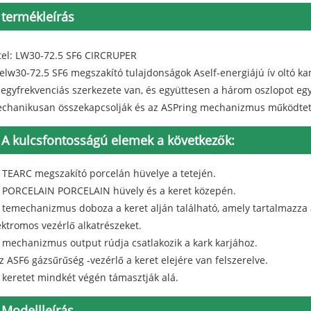
termékleírás
tel: LW30-72.5 SF6 CIRCRUPER
elw30-72.5 SF6 megszakító tulajdonságok Aself-energiájú ív oltó k
 egyfrekvenciás szerkezete van, és együttesen a három oszlopot egye
chanikusan összekapcsolják és az ASPring mechanizmus működtet
A kulcsfontosságú elemek a következők:
A TEARC megszakító porcelán hüvelye a tetején.
A PORCELAIN PORCELAIN hüvely és a keret közepén.
A temechanizmus doboza a keret alján található, amely tartalmazz
ektromos vezérlő alkatrészeket.
A mechanizmus output rúdja csatlakozik a kark karjához.
Az ASF6 gázsűrűség -vezérlő a keret elejére van felszerelve.
A keretet mindkét végén támasztják alá.
Modellleírás