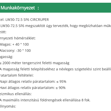
Munkakörnyezet ：
tel: LW30-72.5 SF6 CIRCRUPER
 LW30-72.5 SF6 megszakítót úgy tervezték, hogy megbízhatóan műk
zött:
rnyezeti hőmérséklet:
 Magas: + 40 ° 100
 Alacsony: -30 ° 100
gasság:
 ≤ 2000 méter tengerszint feletti magasság
 A magasság feletti telepítésekhez a névleges szigetelési szint beáll
ratartalom feltételei:
 Napi átlagos relatív páratartalom: ≤ 95%
 Havi átlagos relatív páratartalom: ≤ 90%
eizmikus ellenállás:
 A maximális intenzitású földrengések ellenállása 8 fok.
élnyomás: