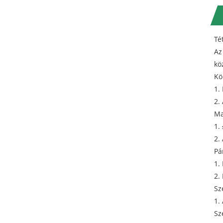
Té
Az
kö
Kö
1.
2.
Ma
1.
2.
Pá
1.
2.
Sz
1.
Sz