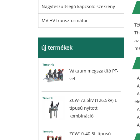
Nagyfeszültségű kapcsoló szekrény
MV HV transzformátor
Té
Th
az
új termékek
me
Vákuum megszakító PT-
· 
vel
· 
· 
ZCW-72.5kV (126.5kV) L
el
típusú nyitott
· 
kombináció
· 
· 
ZCW10-40.5L típusú