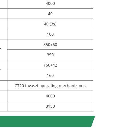
4000
40
40 (3s)
100
350+60
V
350
160+42
V
160
CT20 tavaszi operafing mechanizmus
4000
3150