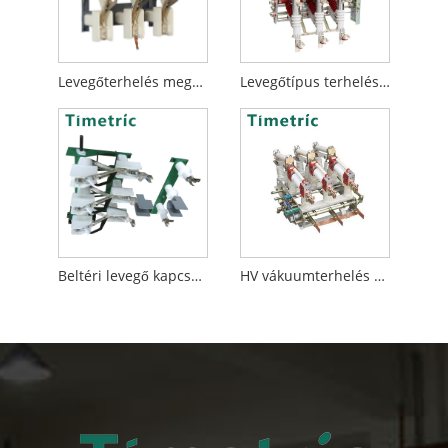
Levegőterhelés megszakító kapcsoló
Levegőtípus terhelésmegszakító kapcsoló
Beltéri levegő kapcsoló szakaszoló
HV vákuumterhelés kapcsoló