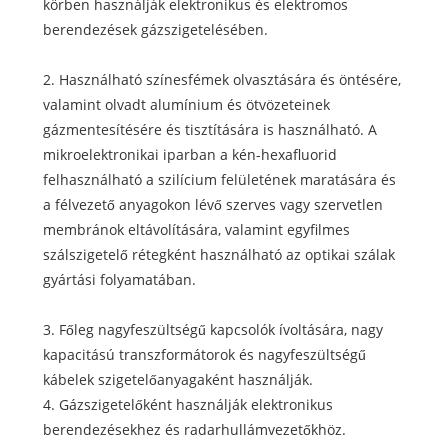
körben használják elektronikus és elektromos
berendezések gázszigetelésében.
2. Használható színesfémek olvasztására és öntésére,
valamint olvadt alumínium és ötvözeteinek
gázmentesítésére és tisztítására is használható. A
mikroelektronikai iparban a kén-hexafluorid
felhasználható a szilícium felületének maratására és
a félvezető anyagokon lévő szerves vagy szervetlen
membránok eltávolítására, valamint egyfilmes
szálszigetelő rétegként használható az optikai szálak
gyártási folyamatában.
3. Főleg nagyfeszültségű kapcsolók ívoltására, nagy
kapacitású transzformátorok és nagyfeszültségű
kábelek szigetelőanyagaként használják.
4. Gázszigetelőként használják elektronikus
berendezésekhez és radarhullámvezetőkhöz.