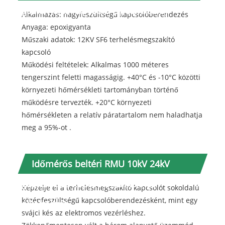
gázterhelés kapcsoló (specifikáció)
Alkalmazás: nagyfeszültségű kapcsolóberendezés
Anyaga: epoxigyanta
Műszaki adatok: 12KV SF6 terhelésmegszakító
kapcsoló
Működési feltételek: Alkalmas 1000 méteres
tengerszint feletti magasságig. +40°C és -10°C közötti
környezeti hőmérsékleti tartományban történő
működésre tervezték. +20°C környezeti
hőmérsékleten a relatív páratartalom nem haladhatja
meg a 95%-ot .
Időmérős beltéri RMU 10kV 24kV
gázterhelés kapcsoló funkció és
Képzelje el a terhelésmegszakító kapcsolót sokoldalú
középfeszültségű kapcsolóberendezésként, mint egy
alkalmazás
svájci kés az elektromos vezérléshez.