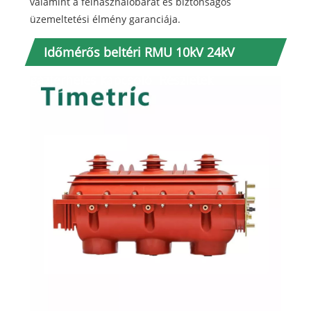
valamint a felhasználóbarát és biztonságos
üzemeltetési élmény garanciája.
Időmérős beltéri RMU 10kV 24kV
gázterhelés kapcsoló Részletek