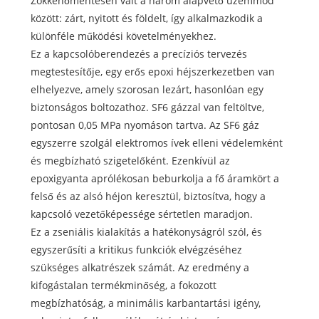
Zökkenőmentesen vált a három alapvető üzemmód
között: zárt, nyitott és földelt, így alkalmazkodik a
különféle működési követelményekhez.
Ez a kapcsolóberendezés a precíziós tervezés
megtestesítője, egy erős epoxi héjszerkezetben van
elhelyezve, amely szorosan lezárt, hasonlóan egy
biztonságos boltozathoz. SF6 gázzal van feltöltve,
pontosan 0,05 MPa nyomáson tartva. Az SF6 gáz
egyszerre szolgál elektromos ívek elleni védelemként
és megbízható szigetelőként. Ezenkívül az
epoxigyanta aprólékosan beburkolja a fő áramkört a
felső és az alsó héjon keresztül, biztosítva, hogy a
kapcsoló vezetőképessége sértetlen maradjon.
Ez a zseniális kialakítás a hatékonyságról szól, és
egyszerűsíti a kritikus funkciók elvégzéséhez
szükséges alkatrészek számát. Az eredmény a
kifogástalan termékminőség, a fokozott
megbízhatóság, a minimális karbantartási igény,