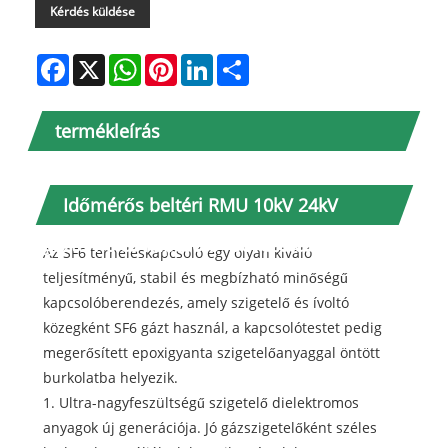
Kérdés küldése
Facebook
X
WhatsApp
Pinterest
LinkedIn
Share
termékleírás
Időmérős beltéri RMU 10kV 24kV
gázterhelés kapcsoló Bevezetés
Az SF6 terheléskapcsoló egy olyan kiváló
teljesítményű, stabil és megbízható minőségű
kapcsolóberendezés, amely szigetelő és ívoltó
közegként SF6 gázt használ, a kapcsolótestet pedig
megerősített epoxigyanta szigetelőanyaggal öntött
burkolatba helyezik.
1. Ultra-nagyfeszültségű szigetelő dielektromos
anyagok új generációja. Jó gázszigetelőként széles