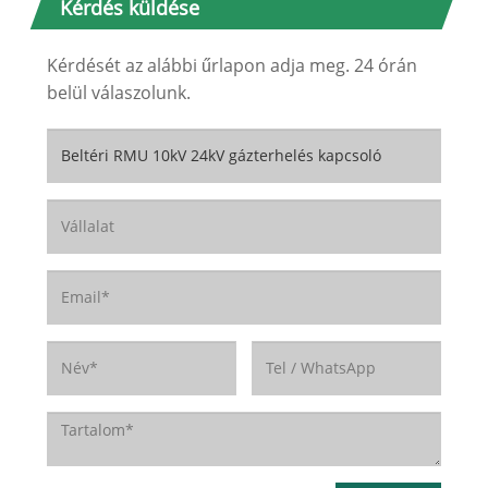
Kérdés küldése
Kérdését az alábbi űrlapon adja meg. 24 órán
belül válaszolunk.