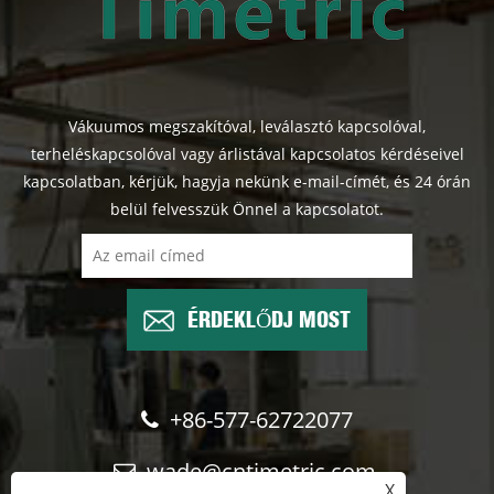
Vákuumos megszakítóval, leválasztó kapcsolóval,
terheléskapcsolóval vagy árlistával kapcsolatos kérdéseivel
kapcsolatban, kérjük, hagyja nekünk e-mail-címét, és 24 órán
belül felvesszük Önnel a kapcsolatot.
ÉRDEKLŐDJ MOST
+86-577-62722077
wade@cntimetric.com
X