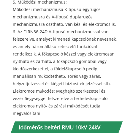
5. Működési mechanizmus:
Működési mechanizmusa K-típusú egyrugós
mechanizmusra és A-típusú duplarugós
mechanizmusra osztható. Van kézi és elektromos is.
6. Az FLRN36-24D A-típusú mechanizmussal van
felszerelve, amelyet kimeneti kapcsolónak neveznek,
és amely háromállású reteszelő funkcióval
rendelkezik. A főkapcsoló kézzel vagy elektromosan
nyitható és zárható, a főkapcsoló gombbal vagy
kioldószerkezettel, a földelőkapcsoló pedig
manuálisan működtethető. Törés vagy zárás,
helyzetjelzéssel és kiégett biztosíték jelzéssel stb.
Elektromos működés: Meghajtó szerkezettel és
vezérlőegységgel felszerelve a terheléskapcsoló
elektromos nyitó- és zárási működését tudja
megvalósítani.
Időmérős beltéri RMU 10kV 24kV