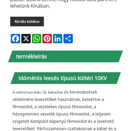
lehetünk Kínában.
Kérdés küldése
Facebook
X
WhatsApp
Pinterest
LinkedIn
Share
termékleírás
Időmérős leesés típusú kültéri 10KV
túlfeszültség-levezető
A kommunikációs kábelek és berendezések
védelmére levezetőket használnak, beleértve a
fémoxidot, a vezetékes típusú fémoxidot, a
hézagmentes vezeték típusú fémoxidot, a teljesen
szigetelt kompozit köpenyű fémoxidot és a levehető
levezetőket. Párhuzamosan csatlakoznak a kábel és a