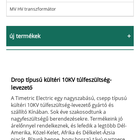
MV HV transzformátor
új termékek
Drop típusú kültéri 10KV túlfeszültség-
levezető
A Timetric Electric egy nagyszabású, csepp típusú
kültéri 10KV túlfeszültség-levezető gyártó és
szállító Kínában. Sok éve szakosodtunk a
nagyfeszültségű berendezésekre. Termékeink jó
árelőnnyel rendelkeznek, és lefedik a legtöbb Dél-
Amerika, Közel-Kelet, Afrika és Délkelet-Ázsia
piacát. Bízunk benne, hogy hosszú távú partnere